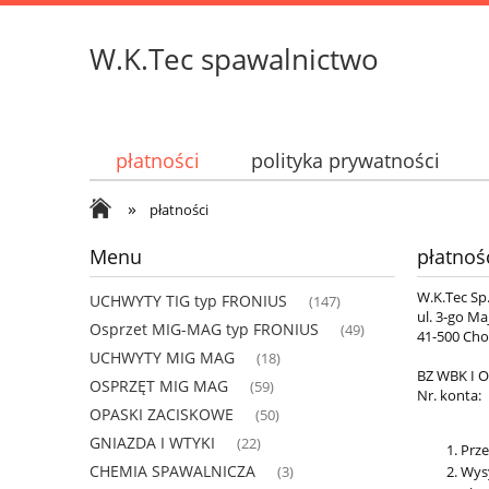
W.K.Tec spawalnictwo
płatności
polityka prywatności
»
płatności
Menu
płatnoś
W.K.Tec Sp.
UCHWYTY TIG typ FRONIUS
(147)
ul. 3-go Ma
Osprzet MIG-MAG typ FRONIUS
(49)
41-500 Ch
UCHWYTY MIG MAG
(18)
BZ WBK I 
OSPRZĘT MIG MAG
(59)
Nr. konta:
OPASKI ZACISKOWE
(50)
GNIAZDA I WTYKI
(22)
Prz
CHEMIA SPAWALNICZA
Wys
(3)