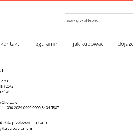
kontakt
regulamin
jak kupować
dojaz
ci
 z o.o.
ja 125/2
orzów
O/Chorzów
 11 1090 2024 0000 0005 3404 5887
edpłata przelewem na konto
yłka za pobraniem