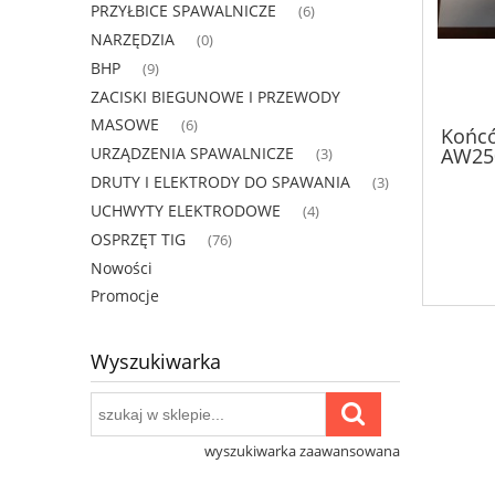
PRZYŁBICE SPAWALNICZE
(6)
NARZĘDZIA
(0)
BHP
(9)
ZACISKI BIEGUNOWE I PRZEWODY
MASOWE
(6)
Końc
AW250
URZĄDZENIA SPAWALNICZE
(3)
DRUTY I ELEKTRODY DO SPAWANIA
(3)
UCHWYTY ELEKTRODOWE
(4)
OSPRZĘT TIG
(76)
Nowości
Promocje
Wyszukiwarka
wyszukiwarka zaawansowana